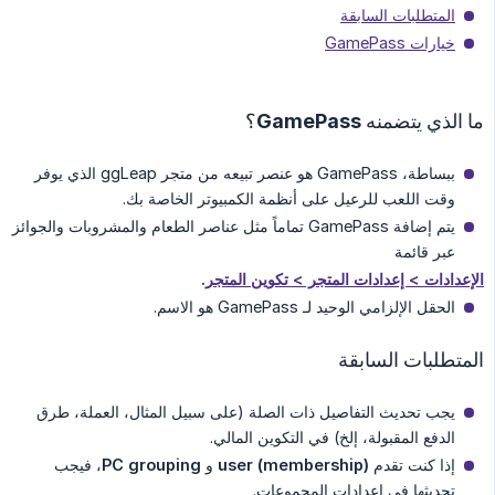
المتطلبات السابقة
خيارات GamePass
ما الذي يتضمنه GamePass؟
ببساطة، GamePass هو عنصر تبيعه من متجر ggLeap الذي يوفر
وقت اللعب للرعيل على أنظمة الكمبيوتر الخاصة بك.
يتم إضافة GamePass تماماً مثل عناصر الطعام والمشروبات والجوائز
عبر قائمة
الإعدادات > إعدادات المتجر > تكوين المتجر
.
الحقل الإلزامي الوحيد لـ GamePass هو الاسم.
المتطلبات السابقة
يجب تحديث التفاصيل ذات الصلة (على سبيل المثال، العملة، طرق
الدفع المقبولة، إلخ) في التكوين المالي.
إذا كنت تقدم
user (membership)
و
PC grouping
، فيجب
تحديثها في إعدادات المجموعات.