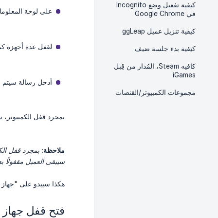
كيفية تفعيل وضع Incognito
على لوحة المعلومات
في Google Chrome
كيفية تنزيل عميل ggLeap
لقفل عدة أجهزة كمب
كيفية بدء جلسة ضيف
كافيه Steam، المُدار من قِبل
iGames
أدخل رسالة سيتم ع
مجموعات الكمبيوتر/القنصات
بمجرد قفل الكمبيوتر، س
ملاحظة:
سيبقى العميل مقفولًا ب
هكذا سيبدو على "جهاز ال
فتح قفل جهاز ك