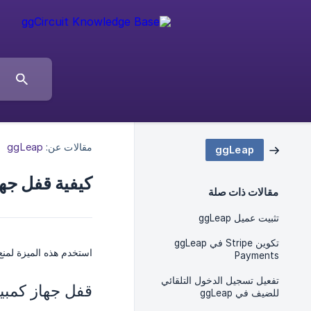
مقالات عن:
ggLeap
ggLeap
كيفية قفل جها
مقالات ذات صلة
تثبيت عميل ggLeap
تكوين Stripe في ggLeap
استخدم هذه الميزة لمنع
Payments
تفعيل تسجيل الدخول التلقائي
قفل جهاز كمبي
للضيف في ggLeap