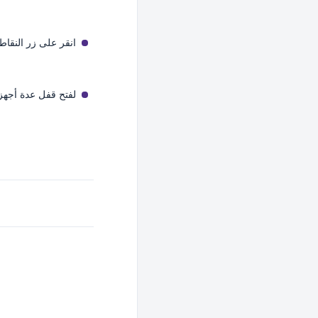
انقر على زر النقاط
لفتح قفل عدة أجهزة