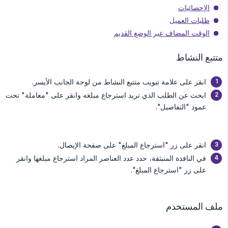
الإحصائيات
طلبات العميل
الوقت المضاف عبر الوضع القديم
متتبع النشاط
انقر على علامة تبويب متتبع النشاط من لوحة الجانب الأيسر.
ابحث عن الطلب الذي تريد استرجاع مبلغه وانقر على "معاملة" تحت
عمود "التفاصيل".
انقر على زر "استرجاع المبلغ" على صفحة الإيصال.
في النافذة المنبثقة، حدد عدد العناصر المراد استرجاع مبلغها وانقر
على زر "استرجاع المبلغ".
ملف المستخدم