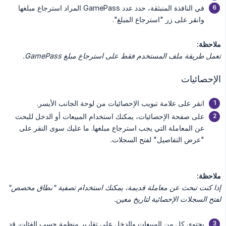
في النافذة المنبثقة، حدد عدد GamePass المراد استرجاع مبلغها
وانقر على زر "استرجاع المبلغ".
ملاحظة:
تعمل طريقة ملف المستخدم فقط على استرجاع مبلغ GamePass.
الإحصائيات
انقر على علامة تبويب الإحصائيات من لوحة الجانب الأيسر.
على صفحة الإحصائيات، يمكنك استخدام المبيعات أو الدخل للبحث
عن المعاملة التي يجب استرجاع مبلغها. ما عليك سوى النقر على
"عرض التفاصيل" لفتح السجلات.
ملاحظة:
إذا كنت تبحث عن معاملة قديمة، يمكنك استخدام تصفية "نطاق مخصص" 
لفتح السجلات الإحصائية لتاريخ معين.
يحتوي كل من المبيعات والدخل على تقارير منظمة حسب الفئات. قد