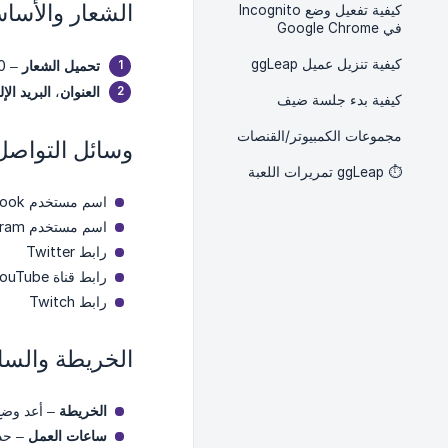
الشعار والأسا
كيفية تفعيل وضع Incognito
في Google Chrome
كيفية تنزيل عميل ggLeap
تحميل الشعار
– 390×270 PNG/JPG.
العنوان
،
البريد الإ
كيفية بدء جلسة ضيف
مجموعات الكمبيوتر/القنصات
وسائل التواصل
⏱️ ggLeap تمريرات اللعبة
اسم مستخدم Facebook
اسم مستخدم Instagram
رابط Twitter
رابط قناة YouTube
رابط Twitch
الخريطة والس
الخريطة
– أعد وضع
ساعات العمل
– حدد