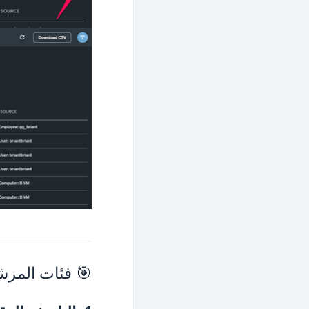
🎯 فئات المرش