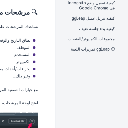
كيفية تفعيل وضع Incognito
في Google Chrome
🔍
مرشحات متت
كيفية تنزيل عميل ggLeap
تساعدك المرشحات على ت
كيفية بدء جلسة ضيف
مجموعات الكمبيوتر/القنصات
نطاق التاريخ والوق
الموظف
⏱️ ggLeap تمريرات اللعبة
المستخدم
الكمبيوتر
إجراءات/أحداث مح
وغير ذلك...
مع خيارات التصفية المر
لفتح لوحة المرشحات، 