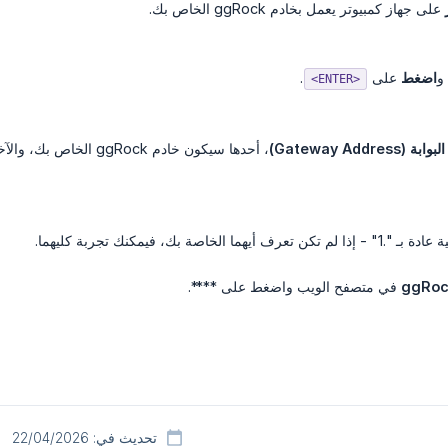
على جهاز كمبيوتر يعمل بخادم ggRock الخاص بك.
و
اضغط
على
.
<ENTER>
(Gateway Address)
، أحدها سيكون خادم ggRock الخاص بك، والآخر سيكون بوابة الشبكة الافتراضية الخاصة بك لتوجيه حركة المرور.
لخاصة بك، فيمكنك تجربة كليهما.
في متصفح الويب واضغط على ****.
تحديث في: 22/04/2026