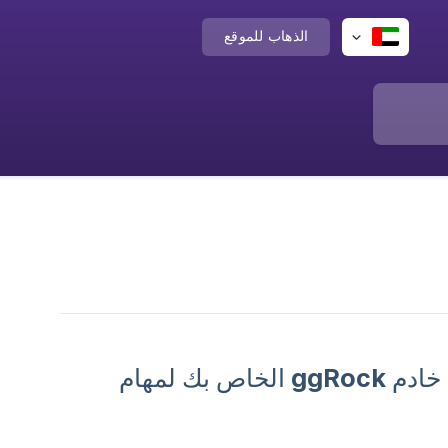
الذهاب للموقع
الهدف من هذه المقالة هو توفير طرق مختلفة لتحديد موقع خادم ggRock الخاص بك لمهام