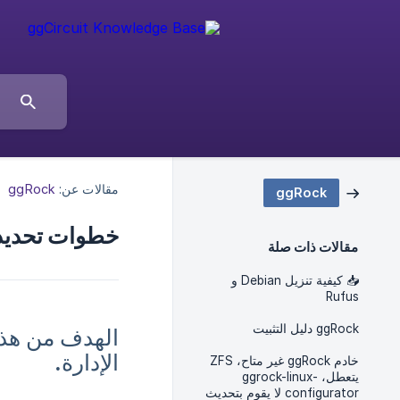
مقالات عن:
ggRock
ggRock
خطوات تحديد عنوان IP 
مقالات ذات صلة
📥 كيفية تنزيل Debian و
Rufus
ggRock دليل التثبيت
الإدارة.
خادم ggRock غير متاح، ZFS
يتعطل، ggrock-linux-
configurator لا يقوم بتحديث