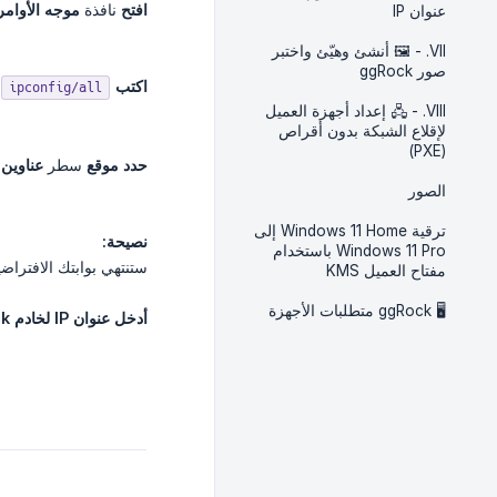
افتح
نافذة
موجه الأوامر
عنوان IP
VII. - 🖼️ أنشئ وهيّئ واختبر
صور ggRock
اكتب
ipconfig/all
VIII. - 🖧 إعداد أجهزة العميل
لإقلاع الشبكة بدون أقراص
(PXE)
حدد موقع
سطر
عناوين البوابة 
الصور
ترقية Windows 11 Home إلى
نصيحة:
Windows 11 Pro باستخدام
ستنتهي بوابتك الافتراضية عادة بـ ".1" - إذا لم تكن تعرف أيهما ا
مفتاح العميل KMS
🖥️ ggRock متطلبات الأجهزة
أدخل
عنوان IP لخادم ggRock