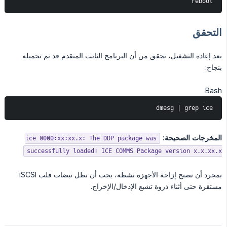
reboot
التحقق
بعد إعادة التشغيل، تحقق من أن البرنامج الثابت المتقدم قد تم تحميله
بنجاح:
Bash
dmesg | grep ice
المخرجات الصحيحة:
ice 0000:xx:xx.x: The DDP package was
successfully loaded: ICE COMMS Package version x.x.xx.x
بمجرد أن تصبح إزاحة الأجهزة نشطة، يجب أن تظل نبضات قلب iSCSI
مستقرة حتى أثناء ذروة تشبع الإدخال/الإخراج.