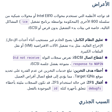
الأعراض
قد تواجه الأنظمة التي تستخدم محولات Intel E810 أو محولات شبكية من
سلسلة 800 الأخرى (المحكومة بواسطة برنامج تشغيل
) المشاكل
ice
التالية، خاصة في بيئات بدء التشغيل بدون قرص أو iSCSI:
تعليق النظام الكامل:
يصبح الخادم غير مستجيب أثناء أحداث الإدخال/
الإخراج العالية، مثل بدء تشغيل الآلات الافتراضية (VM) أو نقل
الملفات الكبيرة.
انقطاع اتصال iSCSI:
تعرض سجلات النواة
Did not receive
، متبوعة بفشل جلسة iSCSI.
response to NOPIN
أخطاء هدف التخزين:
تبلغ خدمات التخزين عن عدم القدرة على تحديد
موقع Target IQNs، مما يؤدي إلى قطع اتصال أقراص العميل.
أقفال ZFS:
في حالة استخدام ZFS، قد تكون السجلات مليئة بأخطاء
تتعلق بأجهزة كتلة
الموجودة بالفعل.
zd
debugfs
السبب الجذري