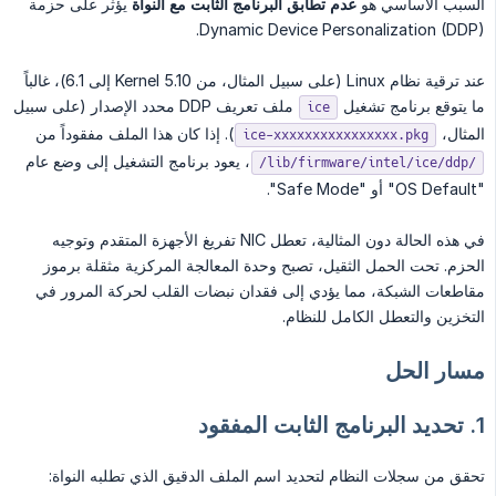
السبب الأساسي هو
عدم تطابق البرنامج الثابت مع النواة
يؤثر على حزمة
Dynamic Device Personalization (DDP).
عند ترقية نظام Linux (على سبيل المثال، من Kernel 5.10 إلى 6.1)، غالباً
ما يتوقع برنامج تشغيل
ملف تعريف DDP محدد الإصدار (على سبيل
ice
المثال،
). إذا كان هذا الملف مفقوداً من
ice-xxxxxxxxxxxxxxxx.pkg
، يعود برنامج التشغيل إلى وضع عام
/lib/firmware/intel/ice/ddp/
"OS Default" أو "Safe Mode".
في هذه الحالة دون المثالية، تعطل NIC تفريغ الأجهزة المتقدم وتوجيه
الحزم. تحت الحمل الثقيل، تصبح وحدة المعالجة المركزية مثقلة برموز
مقاطعات الشبكة، مما يؤدي إلى فقدان نبضات القلب لحركة المرور في
التخزين والتعطل الكامل للنظام.
مسار الحل
1. تحديد البرنامج الثابت المفقود
تحقق من سجلات النظام لتحديد اسم الملف الدقيق الذي تطلبه النواة: