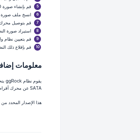
قم بإنشاء صورة VHD باستخدام أداة ggRock IC.
انسخ ملف صورة النظام VHD الجديد إلى محرك 
قم بتوصيل محرك أقراص USB بخادم k
استيراد صورة النظام الجد
قم بتعيين نظام وا
قم بإقلاع ذلك النظ
معلومات إضافي
SATA عن محرك أقراص قياسي يقلع النظام منه.
هذا الإصدار المحدد من 