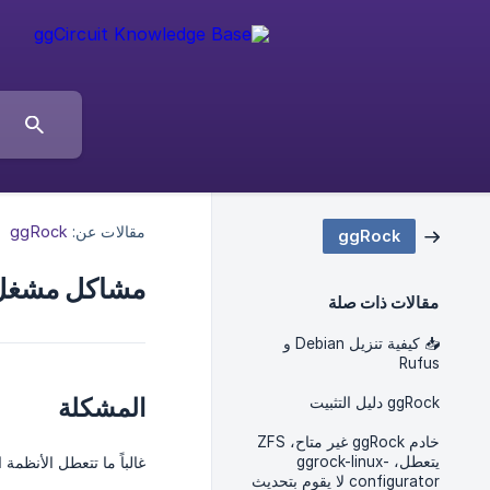
مقالات عن:
ggRock
ggRock
مشاكل مشغل ا
مقالات ذات صلة
📥 كيفية تنزيل Debian و
Rufus
المشكلة
ggRock دليل التثبيت
خادم ggRock غير متاح، ZFS
يتعطل، ggrock-linux-
غالباً ما تتعطل الأنظمة المُقلعة من ggRock أثناء تحديث الألعاب أو تشغيل الألعاب أو أثنا
configurator لا يقوم بتحديث