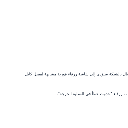
 عبر iSCSI، مما يعني أن أي انقطاع في الاتصال بالشبكة سيؤدي إلى شاشة زرقاء فورية مشابهة لفصل كابل
شات زرقاء "حدوث خطأ في العملية الحرجة".