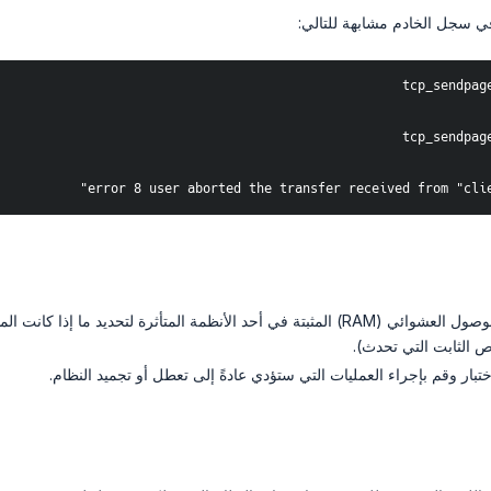
 سجل الخادم مشابهة للتالي:
tcp_sendpag
tcp_sendpag
error 8 user aborted the transfer received from "clie
قم بزيادة ذاكرة الوصول العشوائي (RAM) المثبتة في أحد الأنظمة المتأثرة 
ص الثابت التي تحدث).
ختبار وقم بإجراء العمليات التي ستؤدي عادةً إلى تعطل أو تجميد النظام.