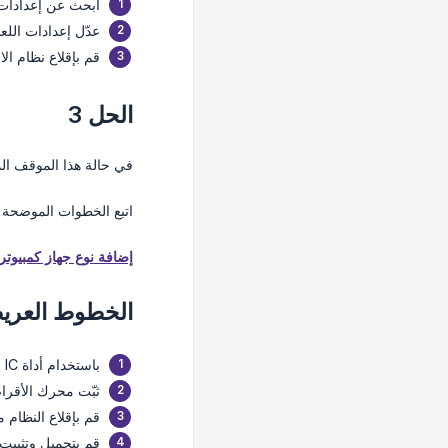
ابحث عن إعدادات 
عدّل إعدادات اللعب
قم بإقلاع نظام الا
الحل 3
في حالة هذا الموقف الم
اتبع الخطوات الموضحة ف
إضافة نوع جهاز كمبيوتر جد
الخطوط العريضة
باستخدام أداة ggRock IC، قم بكتابة صورتك من نظام مقلع بـ PXE إلى محرك أقراص ثابت داخلي قياسي/SSD.
ثبّت محرك الأقرا
قم بإقلاع النظام م
قم بتحميل وتثبيت أحد