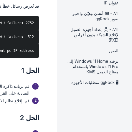
عنوان IP
قد تُعرض رسائل خطأ في
VII. - 🖼️ أنشئ وهيّئ واختبر
صور ggRock
e() failure: 2752
VIII. - 🖧 إعداد أجهزة العميل
لإقلاع الشبكة بدون أقراص
e() failure: -512
(PXE)
الصور
nt pc IP address"
ترقية Windows 11 Home إلى
Windows 11 Pro باستخدام
الحل 1
مفتاح العميل KMS
🖥️ ggRock متطلبات الأجهزة
المبادلة على القر
قم بإقلاع نظام الا
الحل 2